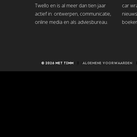
Twello en is al meer dan tien jaar
car wra
actief in: ontwerpen, communicatie,
nieuwsb
online media en als adviesbureau.
boeken
© 2026 MET TIMM
|
ALGEMENE VOORWAARDEN